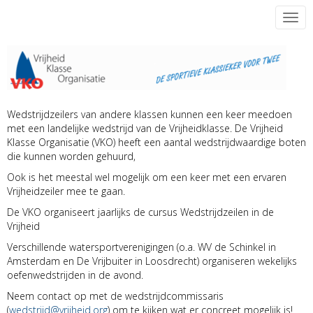
Toggl
Meedoen
Is je belangstelling gewekt? Er zijn verschillende mogelijheden om
mee te zeilen!
Wedstrijdzeilers van andere klassen kunnen een keer meedoen
met een landelijke wedstrijd van de Vrijheidklasse. De Vrijheid
Klasse Organisatie (VKO) heeft een aantal wedstrijdwaardige boten
die kunnen worden gehuurd,
Ook is het meestal wel mogelijk om een keer met een ervaren
Vrijheidzeiler mee te gaan.
De VKO organiseert jaarlijks de cursus Wedstrijdzeilen in de
Vrijheid
Verschillende watersportverenigingen (o.a. WV de Schinkel in
Amsterdam en De Vrijbuiter in Loosdrecht) organiseren wekelijks
oefenwedstrijden in de avond.
Neem contact op met de wedstrijdcommissaris
(
djirtsdew
@vrijheid.org
) om te kijken wat er concreet mogelijk is!