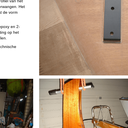
ofiel van het
erwangen. Het
at de vorm
epoxy en 2-
ting op het
len.
echnische