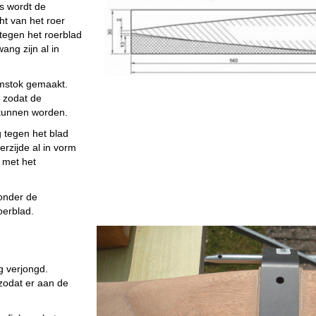
s wordt de
ht van het roer
 tegen het roerblad
ng zijn al in
elmstok gemaakt.
 zodat de
 kunnen worden.
 tegen het blad
rzijde al in vorm
 met het
onder de
oerblad.
g verjongd.
zodat er aan de