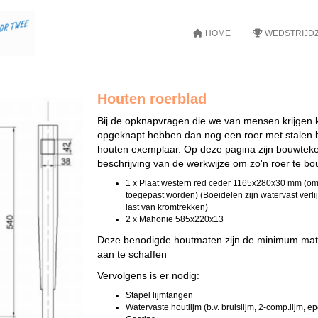
HOME
WEDSTRIJDZ
Houten roerblad
Bij de opknapvragen die we van mensen krijgen k
opgeknapt hebben dan nog een roer met stalen b
houten exemplaar. Op deze pagina zijn bouwteken
beschrijving van de werkwijze om zo'n roer te b
1 x Plaat western red ceder 1165x280x30 mm (om
toegepast worden) (Boeidelen zijn watervast ver
last van kromtrekken)
2 x Mahonie 585x220x13
Deze benodigde houtmaten zijn de minimum mate
aan te schaffen
Vervolgens is er nodig:
Stapel lijmtangen
Watervaste houtlijm (b.v. bruislijm, 2-comp.lijm, 