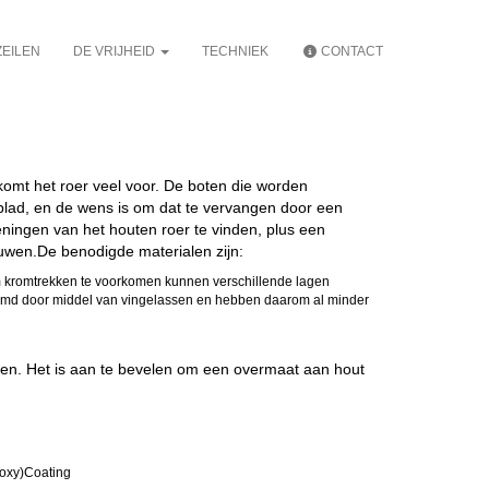
EILEN
DE VRIJHEID
TECHNIEK
CONTACT
omt het roer veel voor. De boten die worden
lad, en de wens is om dat te vervangen door een
ingen van het houten roer te vinden, plus een
ouwen.De benodigde materialen zijn:
 kromtrekken te voorkomen kunnen verschillende lagen
lijmd door middel van vingelassen en hebben daarom al minder
n. Het is aan te bevelen om een overmaat aan hout
epoxy)Coating