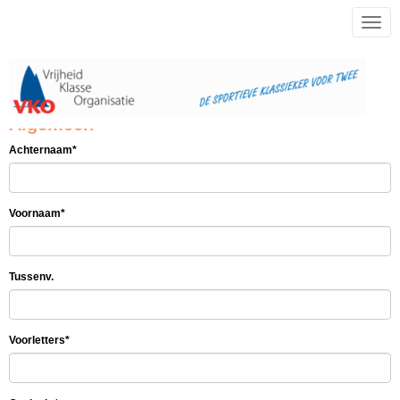
Toggl
Algemeen
Achternaam*
Voornaam*
Tussenv.
Voorletters*